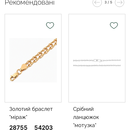
Рекомендовані
3 / 5
золотий браслет
срібний
"міраж"
ланцюжок
"мотузка"
28755
54203