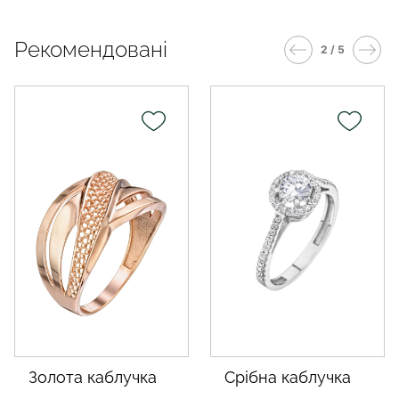
Рекомендовані
2 / 5
ка
срібна каблучка
срібний браслет