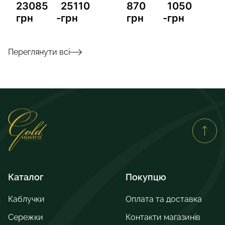
на ногу
10
870
1050
грн
-
грн
984 грн
Переглянути всі
Каталог
Покупцю
Каблучки
Оплата та доставка
Сережки
Контакти магазинів