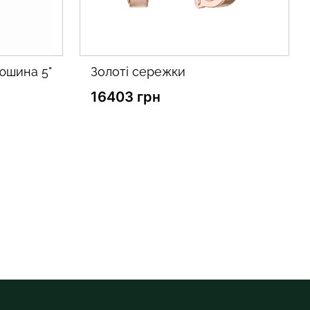
золоті пусети
12555 грн