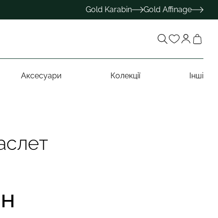
Gold Karabin
Gold Affinage
Аксесуари
Колекції
Інші
аслет
рн