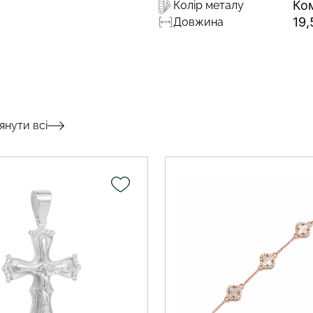
Ко
Колір металу
19,
Довжина
янути всі