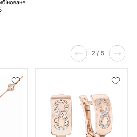
мбіноване
5
3 / 5