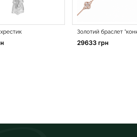
й браслет "конюшина 5"
золоті сережки
грн
16403 грн