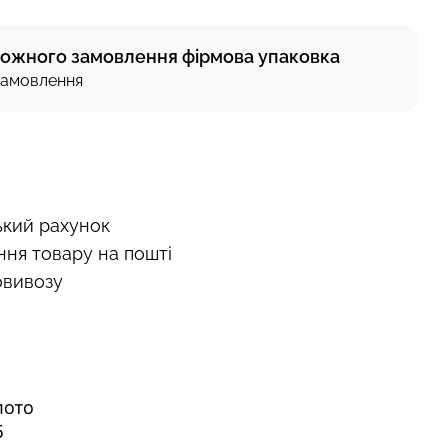
кожного замовлення фірмова упаковка
 замовлення
ький рахунок
ння товару на пошті
овивозу
лото
5