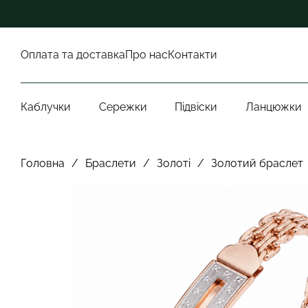
Оплата та доставка
Про нас
Контакти
Каблучки
Сережки
Підвіски
Ланцюжки
Головна
/
Браслети
/
Золоті
/
Золотий браслет