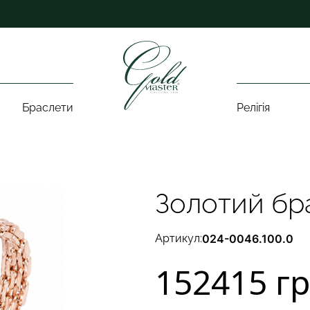
Браслети
Релігія
Золотий бр
Артикул:
024-0046.100.0
152415 г