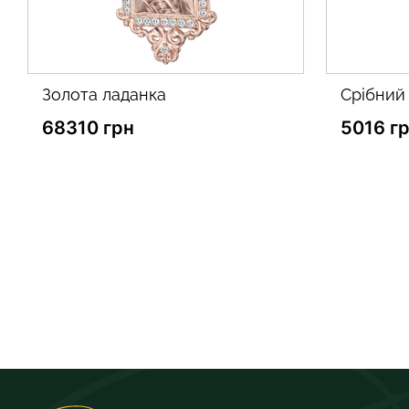
срібний хрестик
золоти
5016 грн
29633 