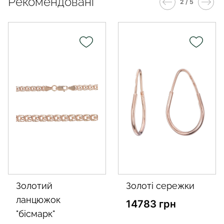
Рекомендовані
2 / 5
золотий
золоті сережки
ланцюжок
14783 грн
"бісмарк"