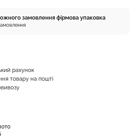
кожного замовлення фірмова упаковка
 замовлення
ький рахунок
ння товару на пошті
овивозу
лото
5