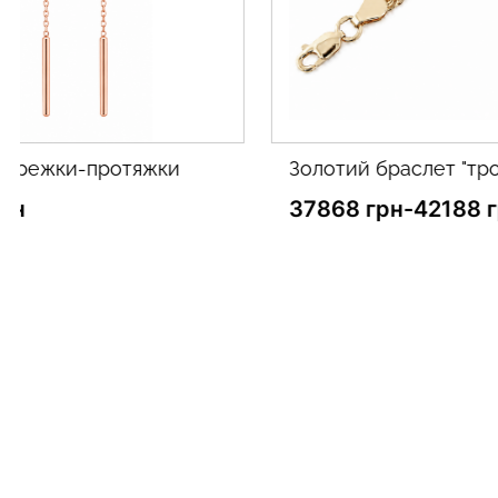
золотий браслет "троянда"
золоти
37868 грн
-
42188 грн
15525 