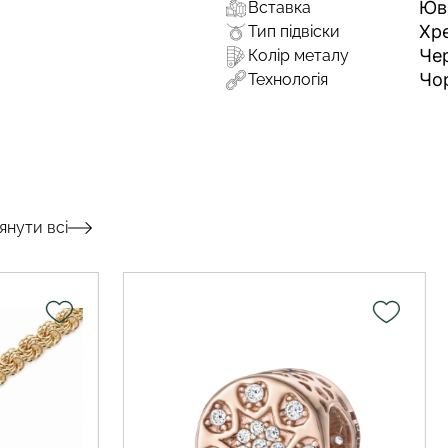
Юв
Вставка
Хр
Тип підвіски
Че
Колір металу
Чо
Технологія
янути всі