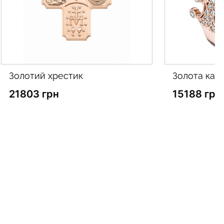
золота каблучка
15188 грн
-
16200 грн