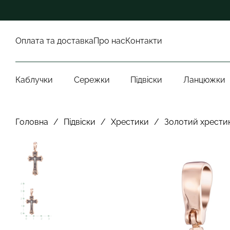
Оплата та доставка
Про нас
Контакти
Каблучки
Сережки
Підвіски
Ланцюжки
Головна
/
Підвіски
/
Хрестики
/
Золотий хрести