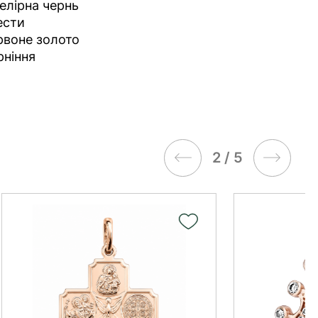
елірна чернь
ести
рвоне золото
рніння
3 / 5