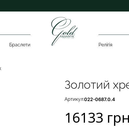
Браслети
Релігія
к
Золотий хр
Артикул:
022-0687.0.4
16133 гр