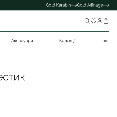
Gold Karabin
Gold Affinage
Аксесуари
Колекції
Інші
естик
н