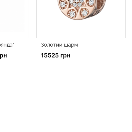
й шарм
золотий хрестик
грн
21803 грн